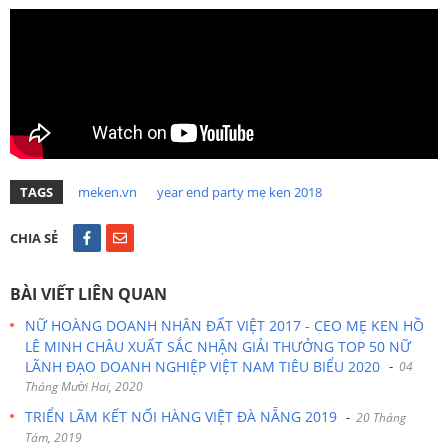
TAGS
meken.vn
year end party mẹ ken 2018
CHIA SẺ
BÀI VIẾT LIÊN QUAN
NỮ HOÀNG DOANH NHÂN ĐẤT VIỆT 2017 - CEO MẸ KEN HỒ
LÊ MINH CHÂU XUẤT SẮC NHẬN GIẢI THƯỞNG TOP 50 NỮ
LÃNH ĐẠO DOANH NGHIỆP VIỆT NAM TIÊU BIỂU 2020
-
04
Tháng Mười Hai, 2020
TRIỂN LÃM KẾT NỐI HÀNG VIỆT ĐÀ NẴNG 2019
-
20 Tháng
Tám, 2019