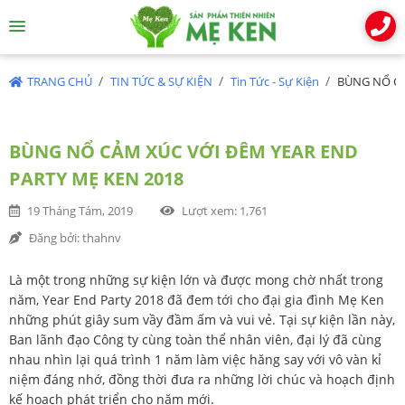
TRANG CHỦ
TIN TỨC & SỰ KIỆN
Tin Tức - Sự Kiện
BÙNG NỔ CẢ
BÙNG NỔ CẢM XÚC VỚI ĐÊM YEAR END
PARTY MẸ KEN 2018
19 Tháng Tám, 2019
Lượt xem
: 1,761
Đăng bởi
: thahnv
Là một trong những sự kiện lớn và được mong chờ nhất trong
năm, Year End Party 2018 đã đem tới cho đại gia đình Mẹ Ken
những phút giây sum vầy đầm ấm và vui vẻ. Tại sự kiện lần này,
Ban lãnh đạo Công ty cùng toàn thể nhân viên, đại lý đã cùng
nhau nhìn lại quá trình 1 năm làm việc hăng say với vô vàn kỉ
niệm đáng nhớ, đồng thời đưa ra những lời chúc và hoạch định
kế hoạch phát triển cho năm mới.