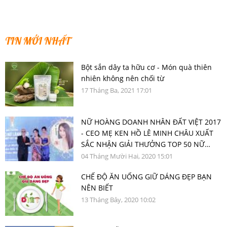
TIN MỚI NHẤT
Bột sắn dây ta hữu cơ - Món quà thiên
nhiên không nên chối từ
17 Tháng Ba, 2021 17:01
NỮ HOÀNG DOANH NHÂN ĐẤT VIỆT 2017
- CEO MẸ KEN HỒ LÊ MINH CHÂU XUẤT
SẮC NHẬN GIẢI THƯỞNG TOP 50 NỮ
LÃNH ĐẠO DOANH NGHIỆP VIỆT NAM
04 Tháng Mười Hai, 2020 15:01
TIÊU BIỂU 2020
CHẾ ĐỘ ĂN UỐNG GIỮ DÁNG ĐẸP BẠN
NÊN BIẾT
13 Tháng Bảy, 2020 10:02