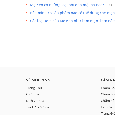
Mẹ Ken có những loại bột đắp mặt nạ nào?
-
14 T
Bên mình có sản phẩm nào có thể dùng cho mẹ s
Các loại kem của Mẹ Ken như kem mụn, kem nám.
VỀ MEKEN.VN
CẨM NA
Trang Chủ
Chăm Só
Giới Thiệu
Chăm Sóc
Dịch Vụ Spa
Chăm Só
Tin Tức - Sự Kiện
Làm Đẹp 
Trang Đi