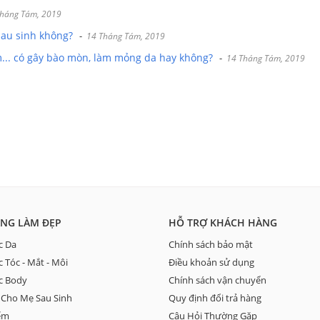
háng Tám, 2019
au sinh không?
-
14 Tháng Tám, 2019
.. có gây bào mòn, làm mỏng da hay không?
-
14 Tháng Tám, 2019
NG LÀM ĐẸP
HỖ TRỢ KHÁCH HÀNG
c Da
Chính sách bảo mật
 Tóc - Mắt - Môi
Điều khoản sử dụng
c Body
Chính sách vận chuyển
Cho Mẹ Sau Sinh
Quy định đổi trả hàng
ểm
Câu Hỏi Thường Gặp