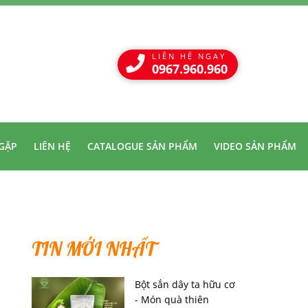
LIÊN HỆ NGAY
0967.960.960
GẶP
LIÊN HỆ
CATALOGUE SẢN PHẨM
VIDEO SẢN PHẨM
TIN MỚI NHẤT
Bột sắn dây ta hữu cơ
- Món quà thiên