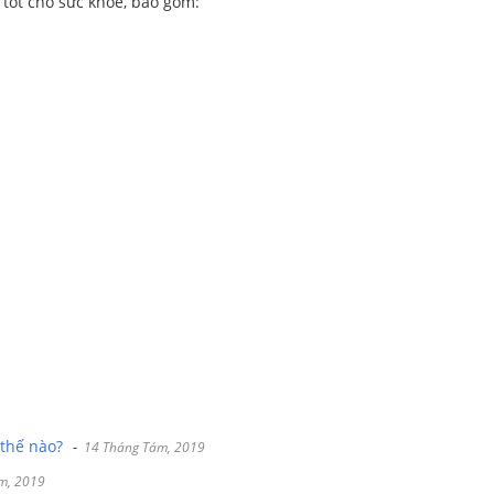
 tốt cho sức khỏe, bao gồm:
thế nào?
-
14 Tháng Tám, 2019
́m, 2019