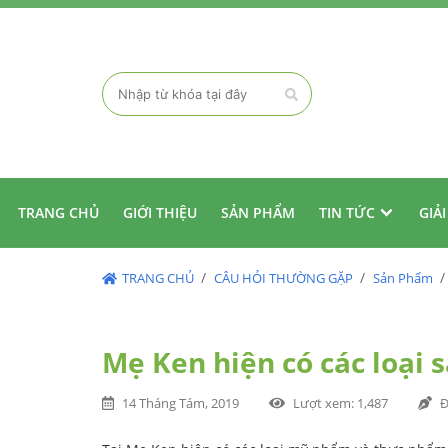
TRANG CHỦ
GIỚI THIỆU
SẢN PHẨM
TIN TỨC
GIẢ
TRANG CHỦ
CÂU HỎI THƯỜNG GẶP
Sản Phẩm
Mẹ Ken hiện có các loại
14 Tháng Tám, 2019
Lượt xem
: 1,487
Đ