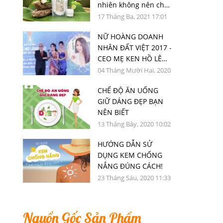
nhiên không nên chối
từ
17 Tháng Ba, 2021 17:01
NỮ HOÀNG DOANH
NHÂN ĐẤT VIỆT 2017 -
CEO MẸ KEN HỒ LÊ
MINH CHÂU XUẤT SẮC
04 Tháng Mười Hai, 2020
NHẬN GIẢI THƯỞNG
15:01
CHẾ ĐỘ ĂN UỐNG
TOP 50 NỮ LÃNH ĐẠO
GIỮ DÁNG ĐẸP BẠN
DOANH NGHIỆP VIỆT
NÊN BIẾT
NAM TIÊU BIỂU 2020
13 Tháng Bảy, 2020 10:02
HƯỚNG DẪN SỬ
DỤNG KEM CHỐNG
NẮNG ĐÚNG CÁCH!
23 Tháng Sáu, 2020 11:33
Nguồn Gốc Sản Phẩm