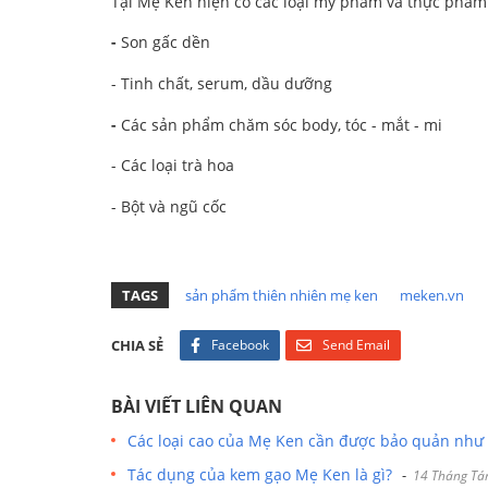
Tại Mẹ Ken hiện có các loại mỹ phẩm và thực phẩm
-
Son gấc dền
- Tinh chất, serum, dầu dưỡng
-
Các sản phẩm chăm sóc body, tóc - mắt - mi
- Các loại trà hoa
- Bột và ngũ cốc
TAGS
sản phẩm thiên nhiên mẹ ken
meken.vn
CHIA SẺ
Facebook
Send Email
BÀI VIẾT LIÊN QUAN
Các loại cao của Mẹ Ken cần được bảo quản như 
Tác dụng của kem gạo Mẹ Ken là gì?
-
14 Tháng Ta