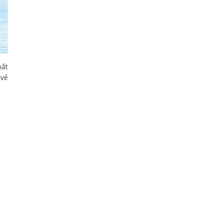
hất
 vẻ