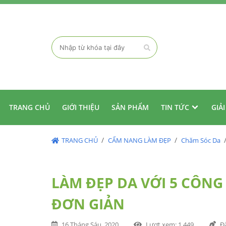
TRANG CHỦ
GIỚI THIỆU
SẢN PHẨM
TIN TỨC
GIẢ
TRANG CHỦ
CẨM NANG LÀM ĐẸP
Chăm Sóc Da
LÀM ĐẸP DA VỚI 5 CÔN
ĐƠN GIẢN
16 Tháng Sáu, 2020
Lượt xem
: 1,449
Đ