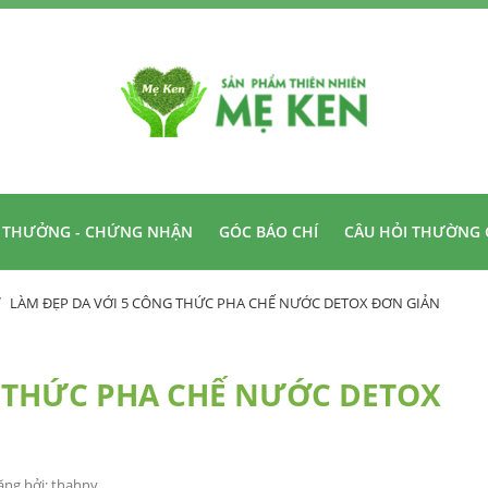
I THƯỞNG - CHỨNG NHẬN
GÓC BÁO CHÍ
CÂU HỎI THƯỜNG 
LÀM ĐẸP DA VỚI 5 CÔNG THỨC PHA CHẾ NƯỚC DETOX ĐƠN GIẢN
G THỨC PHA CHẾ NƯỚC DETOX
ăng bởi
: thahnv