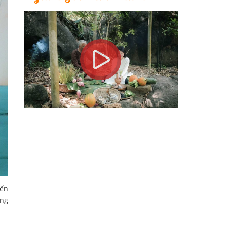
đến
áng