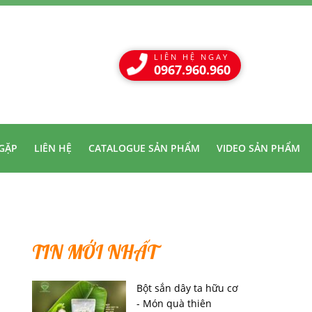
LIÊN HỆ NGAY
0967.960.960
GẶP
LIÊN HỆ
CATALOGUE SẢN PHẨM
VIDEO SẢN PHẨM
TIN MỚI NHẤT
Bột sắn dây ta hữu cơ
- Món quà thiên