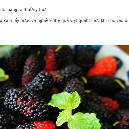
u đó mang ra thưởng thức
p cam lấy nước và nghiền nhẹ quả việt quất trước khi cho vào b