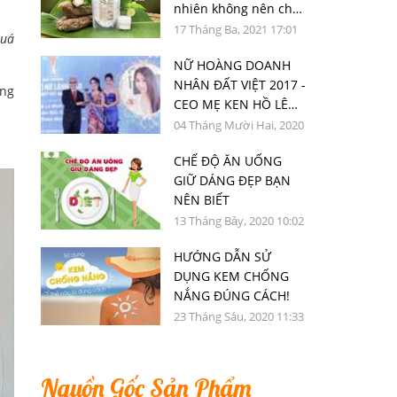
nhiên không nên chối
từ
17 Tháng Ba, 2021 17:01
quá
NỮ HOÀNG DOANH
NHÂN ĐẤT VIỆT 2017 -
ùng
CEO MẸ KEN HỒ LÊ
MINH CHÂU XUẤT SẮC
04 Tháng Mười Hai, 2020
NHẬN GIẢI THƯỞNG
15:01
CHẾ ĐỘ ĂN UỐNG
TOP 50 NỮ LÃNH ĐẠO
GIỮ DÁNG ĐẸP BẠN
DOANH NGHIỆP VIỆT
NÊN BIẾT
NAM TIÊU BIỂU 2020
13 Tháng Bảy, 2020 10:02
HƯỚNG DẪN SỬ
DỤNG KEM CHỐNG
NẮNG ĐÚNG CÁCH!
23 Tháng Sáu, 2020 11:33
Nguồn Gốc Sản Phẩm