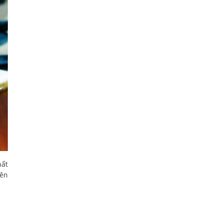
hất
bên