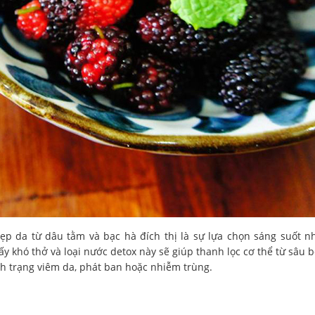
ẹp da từ dâu tằm và bạc hà đích thị là sự lựa chọn sáng suốt n
y khó thở và loại nước detox này sẽ giúp thanh lọc cơ thể từ sâu 
nh trạng viêm da, phát ban hoặc nhiễm trùng.