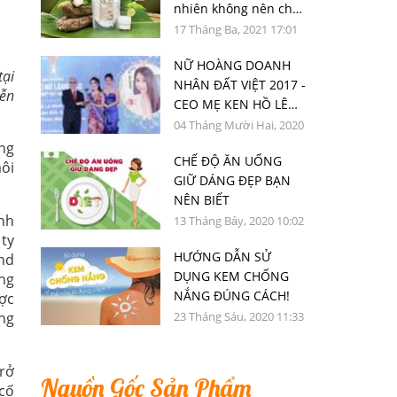
nhiên không nên chối
từ
17 Tháng Ba, 2021 17:01
NỮ HOÀNG DOANH
tại
NHÂN ĐẤT VIỆT 2017 -
iễn
CEO MẸ KEN HỒ LÊ
MINH CHÂU XUẤT SẮC
04 Tháng Mười Hai, 2020
NHẬN GIẢI THƯỞNG
15:01
ng
CHẾ ĐỘ ĂN UỐNG
TOP 50 NỮ LÃNH ĐẠO
ôi
GIỮ DÁNG ĐẸP BẠN
DOANH NGHIỆP VIỆT
NÊN BIẾT
NAM TIÊU BIỂU 2020
ình
13 Tháng Bảy, 2020 10:02
 ty
HƯỚNG DẪN SỬ
and
DỤNG KEM CHỐNG
ng
NẮNG ĐÚNG CÁCH!
ợc
23 Tháng Sáu, 2020 11:33
ang
rở
Nguồn Gốc Sản Phẩm
 cố