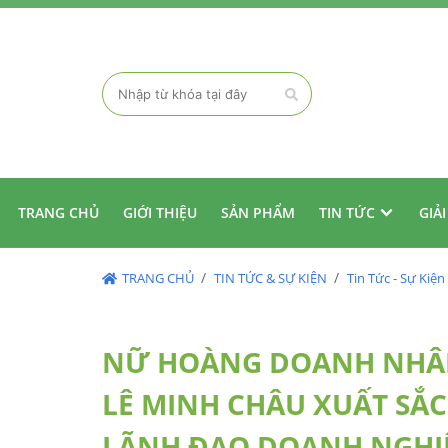
TRANG CHỦ
GIỚI THIỆU
SẢN PHẨM
TIN TỨC
GIẢ
TRANG CHỦ
TIN TỨC & SỰ KIỆN
Tin Tức - Sự Kiện
NỮ HOÀNG DOANH NHÂN 
LÊ MINH CHÂU XUẤT SẮ
LÃNH ĐẠO DOANH NGHIỆP