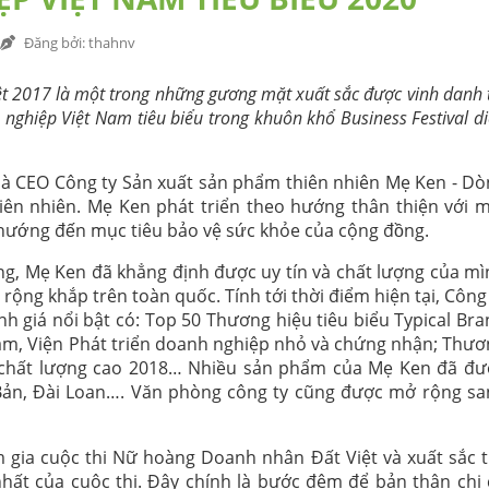
Đăng bởi
: thahnv
 2017 là một trong những gương mặt xuất sắc được vinh danh 
nghiệp Việt Nam tiêu biểu trong khuôn khổ Business Festival d
là CEO Công ty Sản xuất sản phẩm thiên nhiên Mẹ Ken - Dò
ên nhiên. Mẹ Ken phát triển theo hướng thân thiện với m
̛ớng đến mục tiêu bảo vệ sức khỏe của cộng đồng.
ờng, Mẹ Ken đã khẳng định được uy tín và chất lượng của m
rộng khắp trên toàn quốc. Tính tới thời điểm hiện tại, Công
h giá nổi bật có: Top 50 Thương hiệu tiêu biểu Typical Br
am, Viện Phát triển doanh nghiệp nhỏ và chứng nhận; Thươ
chất lượng cao 2018… Nhiều sản phẩm của Mẹ Ken đã đư
t Bản, Đài Loan…. Văn phòng công ty cũng được mở rộng s
gia cuộc thi Nữ hoàng Doanh nhân Đất Việt và xuất sắc t
 nhất của cuộc thi. Đây chính là bước đệm để bản thân chị