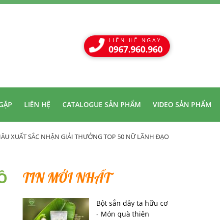
LIÊN HỆ NGAY
0967.960.960
GẶP
LIÊN HỆ
CATALOGUE SẢN PHẨM
VIDEO SẢN PHẨM
ÂU XUẤT SẮC NHẬN GIẢI THƯỞNG TOP 50 NỮ LÃNH ĐẠO DOANH NGHIỆP V
Ồ
TIN MỚI NHẤT
Bột sắn dây ta hữu cơ
- Món quà thiên