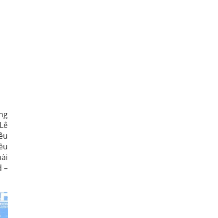
ng
 Lê
êu
ều
ài
d –