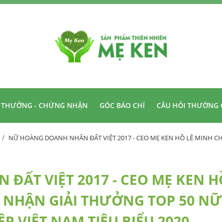
I THƯỞNG - CHỨNG NHẬN
GÓC BÁO CHÍ
CÂU HỎI THƯỜNG 
NỮ HOÀNG DOANH NHÂN ĐẤT VIỆT 2017 - CEO MẸ KEN HỒ LÊ MINH CH
ĐẤT VIỆT 2017 - CEO MẸ KEN H
C NHẬN GIẢI THƯỞNG TOP 50 NỮ
 VIỆT NAM TIÊU BIỂU 2020